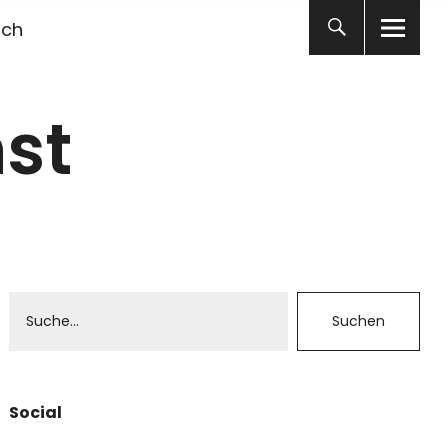
ich
st
Social