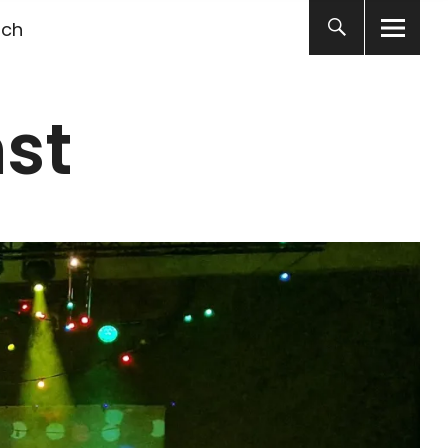
ich
st