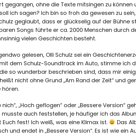
zert gegangen, ohne die Texte mitsingen zu können
oll ich sagen? Ich bin so froh da gewesen zu sein,
Schulz geglaubt, dass er glückselig auf der Bühne s
aren Songs führte er ca. 2000 Menschen durch d
hnsinnig vielen Geschichten besteht.
gendwo gelesen, Olli Schulz sei ein Geschichtenerz
 mit dem Schulz-Soundtrack im Auto, stimme ich de
 die so wunderbar beschrieben sind, dass mir einig
heißt nicht ohne Grund „Am Rand der Zeit“ und ger
 hören.
nich“, „Hoch geflogen“ oder „Bessere Version“ geh
 musste auch feststellen, je häufiger ich das Alb
t Euch fest! Ich weiß, was eine Klimax ist.
Das Alb
sch und endet in „Bessere Version“. Es ist wie ein 