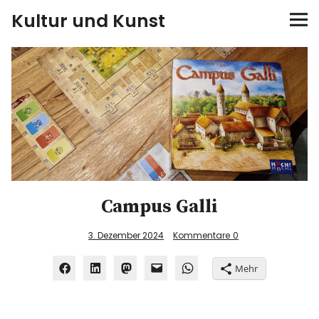
Kultur und Kunst
kultur & kunst
Ausstellungen
Spiele
Konzerte
Campus Galli
Museen bei…
3. Dezember 2024
Kommentare
0
Bloggerreisen
Mehr
Über mich