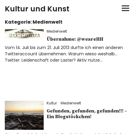
Kultur und Kunst
Kategorie:
Medienwelt
kultur & kunst
Medienwelt
Ausstellungen
Übernahme: @weareHH
Vom 14. Juli bis zum 21. Juli 2013 durfte ich einen anderen
Twitteraccount übernehmen. Warum wieso weshalb…
Spiele
Twitter: Leidenschaft oder Laster? Aktiv nutze…
Konzerte
Museen bei…
Kultur
Medienwelt
Bloggerreisen
Gefunden, gefunden, gefunden!!! –
Ein Blogstöckchen!
Über mich