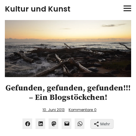
Kultur und Kunst
kultur & kunst
Ausstellungen
Spiele
Konzerte
Gefunden, gefunden, gefunden!!!
Museen bei…
– Ein Blogstöckchen!
Bloggerreisen
10. Juni 2013
Kommentare
0
Über mich
Mehr