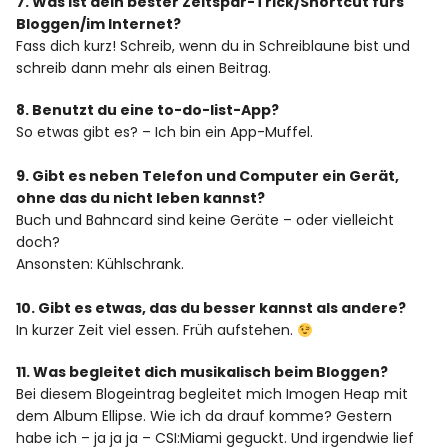
7. Was ist dein bester Zeitspar-Trick/Shortcut fürs
Bloggen/im Internet?
Fass dich kurz! Schreib, wenn du in Schreiblaune bist und
schreib dann mehr als einen Beitrag.
8. Benutzt du eine to-do-list-App?
So etwas gibt es? – Ich bin ein App-Muffel.
9. Gibt es neben Telefon und Computer ein Gerät,
ohne das du nicht leben kannst?
Buch und Bahncard sind keine Geräte – oder vielleicht
doch?
Ansonsten: Kühlschrank.
10. Gibt es etwas, das du besser kannst als andere?
In kurzer Zeit viel essen. Früh aufstehen.
11. Was begleitet dich musikalisch beim Bloggen?
Bei diesem Blogeintrag begleitet mich Imogen Heap mit
dem Album Ellipse. Wie ich da drauf komme? Gestern
habe ich – ja ja ja – CSI:Miami geguckt. Und irgendwie lief