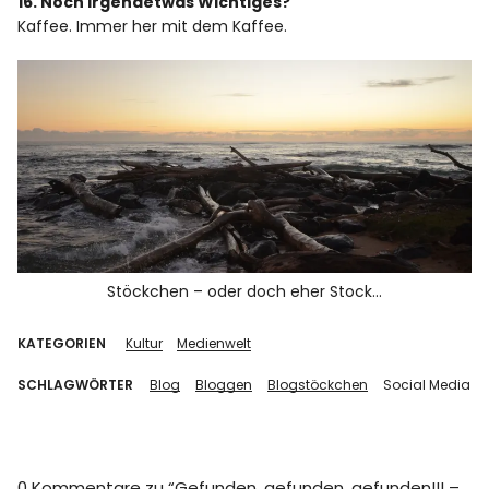
16. Noch irgendetwas Wichtiges?
Kaffee. Immer her mit dem Kaffee.
Stöckchen – oder doch eher Stock…
KATEGORIEN
Kultur
Medienwelt
SCHLAGWÖRTER
Blog
Bloggen
Blogstöckchen
Social Media
0 Kommentare zu “
Gefunden, gefunden, gefunden!!! –