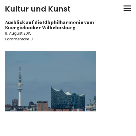
Kultur und Kunst
Ausblick auf die Elbphilharmonie vom
kultur & kunst
Energiebunker Wilhelmsburg
9. August 2015
Kommentare
0
Ausstellungen
Spiele
Konzerte
Museen bei…
Bloggerreisen
Über mich