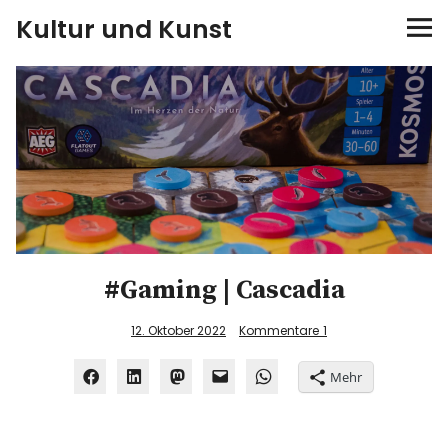
Kultur und Kunst
kultur & kunst
Ausstellungen
Spiele
Konzerte
#Gaming | Cascadia
Museen bei…
12. Oktober 2022
Kommentare
1
Bloggerreisen
Mehr
Über mich