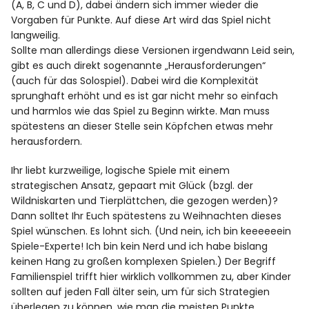
(A, B, C und D), dabei ändern sich immer wieder die
Vorgaben für Punkte. Auf diese Art wird das Spiel nicht
langweilig.
Sollte man allerdings diese Versionen irgendwann Leid sein,
gibt es auch direkt sogenannte „Herausforderungen“
(auch für das Solospiel). Dabei wird die Komplexität
sprunghaft erhöht und es ist gar nicht mehr so einfach
und harmlos wie das Spiel zu Beginn wirkte. Man muss
spätestens an dieser Stelle sein Köpfchen etwas mehr
herausfordern.
Ihr liebt kurzweilige, logische Spiele mit einem
strategischen Ansatz, gepaart mit Glück (bzgl. der
Wildniskarten und Tierplättchen, die gezogen werden)?
Dann solltet Ihr Euch spätestens zu Weihnachten dieses
Spiel wünschen. Es lohnt sich. (Und nein, ich bin keeeeeein
Spiele-Experte! Ich bin kein Nerd und ich habe bislang
keinen Hang zu großen komplexen Spielen.) Der Begriff
Familienspiel trifft hier wirklich vollkommen zu, aber Kinder
sollten auf jeden Fall älter sein, um für sich Strategien
überlegen zu können, wie man die meisten Punkte