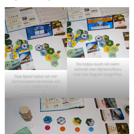
So habe auch ich sehr
schnell den Spielaufbau
und die Regeln begriffen.
Das Spiel habe ich mir
dankenswerterweise mit
Hilfe der KOSMOS App
erklären lassen.