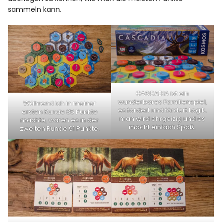
sammeln kann.
CASCADIA ist ein
wunderbares Familienspiel,
Während ich in meiner
es fordert und fördert Logik,
ersten Runde 85 Punkte
man wird ehrgeizig und es
machte, waren es in der
macht einfach Spaß.
zweiten Runde 91 Punkte.