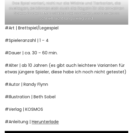
Das Spiel variiert, nicht nur die Wildnis und Tierkarten, die
ausliegen, es können sich auch die Regeln für die einzelnen
Spiele ändern. Man wirklich viel variieren, sodass es so
schnell nicht langweilig wird.
#Art | Brettspiel/Legespiel
#Spieleranzahl | 1 – 4
#Dauer | ca. 30 – 60 min.
#Alter | ab 10 Jahren (es gibt auch leichtere Varianten für
etwas jüngere Spieler, diese habe ich noch nicht getestet)
#Autor | Randy Flynn
#Illustration | Beth Sobel
#Verlag | KOSMOS
#Anleitung |
Herunterlade