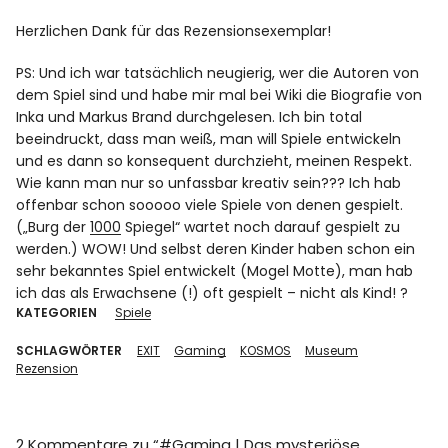
Herzlichen Dank für das Rezensionsexemplar!
PS: Und ich war tatsächlich neugierig, wer die Autoren von
dem Spiel sind und habe mir mal bei Wiki die Biografie von
Inka und Markus Brand durchgelesen. Ich bin total
beeindruckt, dass man weiß, man will Spiele entwickeln
und es dann so konsequent durchzieht, meinen Respekt.
Wie kann man nur so unfassbar kreativ sein??? Ich hab
offenbar schon sooooo viele Spiele von denen gespielt.
(„Burg der
1000
Spiegel“ wartet noch darauf gespielt zu
werden.) WOW! Und selbst deren Kinder haben schon ein
sehr bekanntes Spiel entwickelt (Mogel Motte), man hab
ich das als Erwachsene (!) oft gespielt – nicht als Kind! ?
KATEGORIEN
Spiele
SCHLAGWÖRTER
EXIT
Gaming
KOSMOS
Museum
Rezension
2 Kommentare zu “
#Gaming | Das mysteriöse