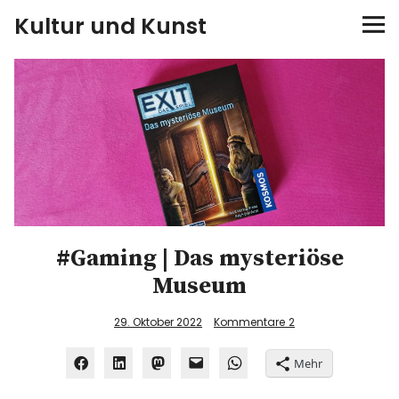
Kultur und Kunst
kultur & kunst
Ausstellungen
Spiele
Konzerte
#Gaming | Das mysteriöse
Museen bei…
Museum
Bloggerreisen
29. Oktober 2022
Kommentare
2
Über mich
Mehr