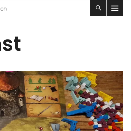
ich
st