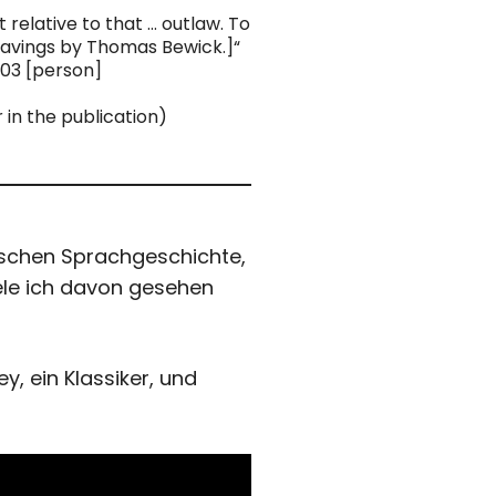
 relative to that … outlaw. To
ngravings by Thomas Bewick.]“
803 [person]
in the publication)
lischen Sprachgeschichte,
iele ich davon gesehen
, ein Klassiker, und