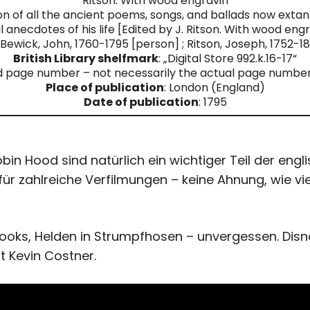
Ritson. With wood engravin
ion of all the ancient poems, songs, and ballads now extant
l anecdotes of his life [Edited by J. Ritson. With wood e
: Bewick, John, 1760-1795 [person] ; Ritson, Joseph, 1752-1
British Library shelfmark
: „Digital Store 992.k.16-17“
d page number – not necessarily the actual page number 
Place of publication
: London (England)
Date of publication
: 1795
in Hood sind natürlich ein wichtiger Teil der eng
für zahlreiche Verfilmungen – keine Ahnung, wie v
ooks, Helden in Strumpfhosen – unvergessen. Disney
t Kevin Costner.