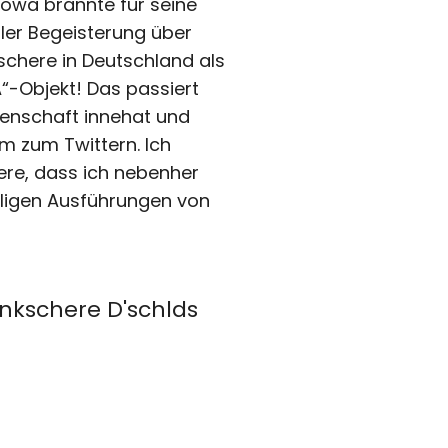
owa brannte für seine
ller Begeisterung über
schere in Deutschland als
“-Objekt! Das passiert
denschaft innehat und
um zum Twittern. Ich
ere, dass ich nebenher
eiligen Ausführungen von
lenkschere D'schlds