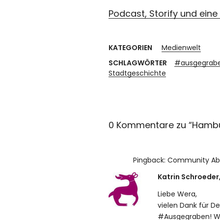
Podcast, Storify und eine 
KATEGORIEN
Medienwelt
SCHLAGWÖRTER
#ausgegrab
Stadtgeschichte
0 Kommentare zu “
Hambu
Pingback:
Community Abe
Katrin Schroede
Liebe Wera,
vielen Dank für D
#Ausgegraben! Wir