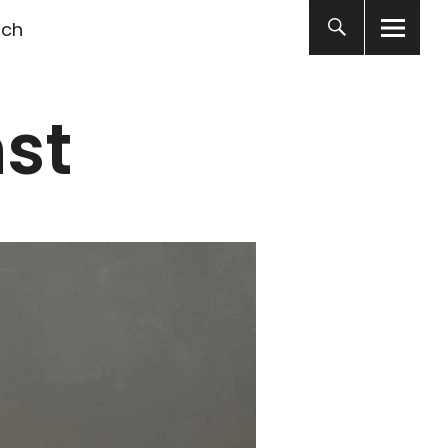
ich
st