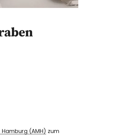
graben
m Hamburg (AMH)
zum