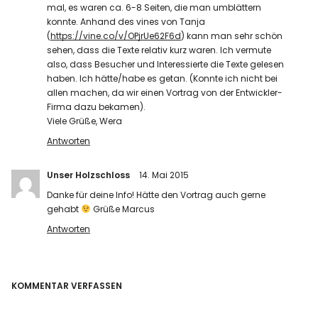
mal, es waren ca. 6-8 Seiten, die man umblättern
konnte. Anhand des vines von Tanja
(
https://vine.co/v/OPjrUe62F6d
) kann man sehr schön
sehen, dass die Texte relativ kurz waren. Ich vermute
also, dass Besucher und Interessierte die Texte gelesen
haben. Ich hätte/habe es getan. (Konnte ich nicht bei
allen machen, da wir einen Vortrag von der Entwickler-
Firma dazu bekamen).
Viele Grüße, Wera
Antworten
Unser Holzschloss
14. Mai 2015
Danke für deine Info! Hätte den Vortrag auch gerne
gehabt
Grüße Marcus
Antworten
KOMMENTAR VERFASSEN