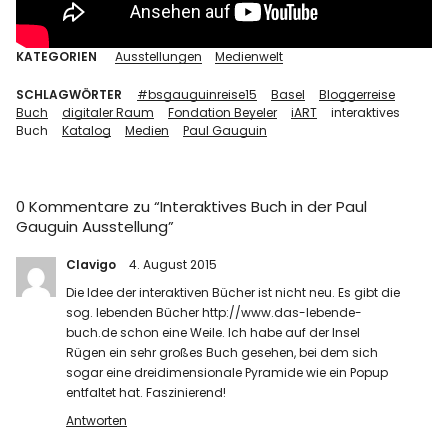
KATEGORIEN
Ausstellungen
Medienwelt
SCHLAGWÖRTER
#bsgauguinreise15
Basel
Bloggerreise
Buch
digitaler Raum
Fondation Beyeler
iART
interaktives
Buch
Katalog
Medien
Paul Gauguin
0 Kommentare zu “
Interaktives Buch in der Paul
Gauguin Ausstellung
”
Clavigo
4. August 2015
Die Idee der interaktiven Bücher ist nicht neu. Es gibt die
sog. lebenden Bücher
http://www.das-lebende-
buch.de
schon eine Weile. Ich habe auf der Insel
Rügen ein sehr großes Buch gesehen, bei dem sich
sogar eine dreidimensionale Pyramide wie ein Popup
entfaltet hat. Faszinierend!
Antworten