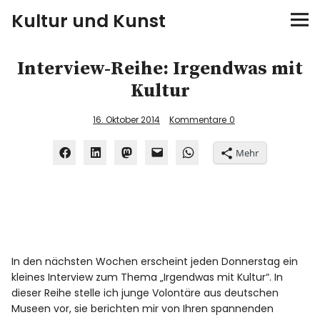
Kultur und Kunst
kultur & kunst
Interview-Reihe: Irgendwas mit
Kultur
Ausstellungen
16. Oktober 2014
Kommentare
0
Spiele
Mehr
Konzerte
Museen bei…
Bloggerreisen
In den nächsten Wochen erscheint jeden Donnerstag ein
kleines Interview zum Thema „Irgendwas mit Kultur“. In
Über mich
dieser Reihe stelle ich junge Volontäre aus deutschen
Museen vor, sie berichten mir von Ihren spannenden