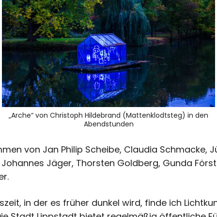
„Arche“ von Christoph Hildebrand (Mattenklodtsteg) in den
Abendstunden
mmen von Jan Philip Scheibe, Claudia Schmacke, Jü
 Johannes Jäger, Thorsten Goldberg, Gunda Först
r.
szeit, in der es früher dunkel wird, finde ich Licht
e Stadt Lippstadt bietet regelmäßig öffentliche F