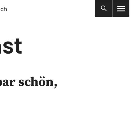
ich
st
bar schön,