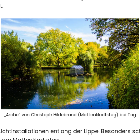
t
.
„Arche“ von Christoph Hildebrand (Mattenklodtsteg) bei Tag
 Lichtinstallationen entlang der Lippe. Besonders sc
d am Mattenklodtsteg.