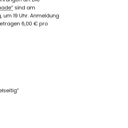
nade“
sind am
g, um 19 Uhr. Anmeldung
betragen 6,00 € pro
lseitig
”