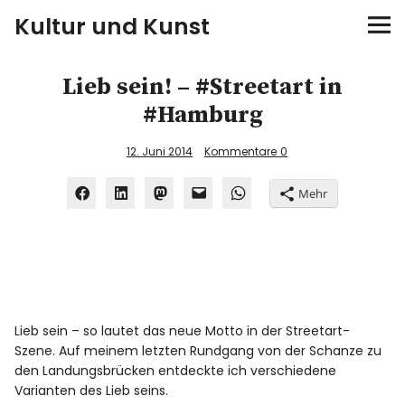
Kultur und Kunst
kultur & kunst
Lieb sein! – #Streetart in
#Hamburg
Ausstellungen
12. Juni 2014
Kommentare
0
Spiele
Mehr
Konzerte
Museen bei…
Bloggerreisen
Lieb sein – so lautet das neue Motto in der Streetart-
Szene. Auf meinem letzten Rundgang von der Schanze zu
Über mich
den Landungsbrücken entdeckte ich verschiedene
Varianten des Lieb seins.