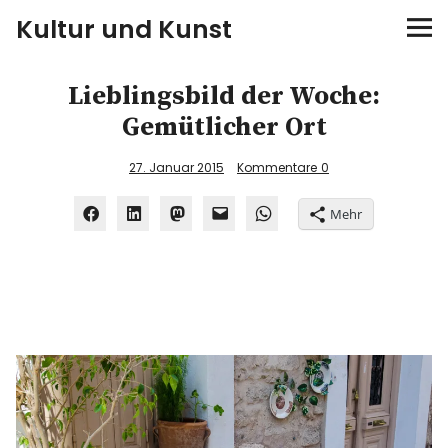
Kultur und Kunst
kultur & kunst
Lieblingsbild der Woche:
Gemütlicher Ort
Ausstellungen
27. Januar 2015
Kommentare
0
Spiele
Mehr
Konzerte
Museen bei…
Bloggerreisen
Über mich