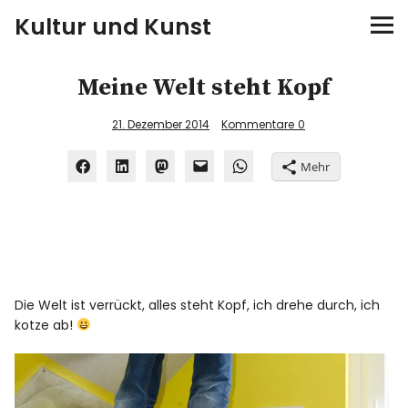
Kultur und Kunst
kultur & kunst
Meine Welt steht Kopf
Ausstellungen
21. Dezember 2014
Kommentare
0
Mehr
Spiele
Konzerte
Museen bei…
Die Welt ist verrückt, alles steht Kopf, ich drehe durch, ich
Bloggerreisen
kotze ab!
Über mich