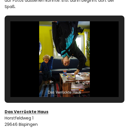
auf Fotos aussehen könnte. Erst dann beginnt dort der
Spaß.
Das Verrückte Haus
Das Verrückte Haus
Horstfeldweg 1
29646 Bispingen