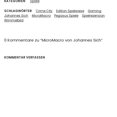
KATEGORIEN
Spiele
SCHLAGWÖRTER
Crime City
Edition Spielwiese
Gaming
Johannes Sich
MicroMacro
Pegasus Spiele
Spielrezension
Wimmelbild
0 Kommentare zu “
MicroMacro von Johannes Sich
”
KOMMENTAR VERFASSEN