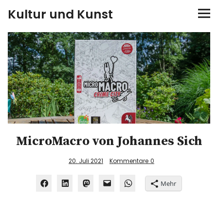
Kultur und Kunst
kultur & kunst
Ausstellungen
Spiele
Konzerte
MicroMacro von Johannes Sich
Museen bei…
20. Juli 2021
Kommentare
0
Bloggerreisen
Mehr
Über mich