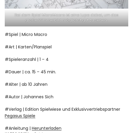
Bei dem Spiel MicroMacro ist eine Lupe dabei, um das
große Wimmelbild möglichst gut zu sehen.
#Spiel | Micro Macro
#Art | Karten/Planspiel
#Spieleranzahl | 1 – 4
#Dauer | ca. 15 – 45 min.
#Alter | ab 10 Jahren
#Autor | Johannes Sich
#Verlag | Edition Spielwiese und Exklusivvertriebspartner
Pegasus Spiele
#Anleitung |
Herunterladen