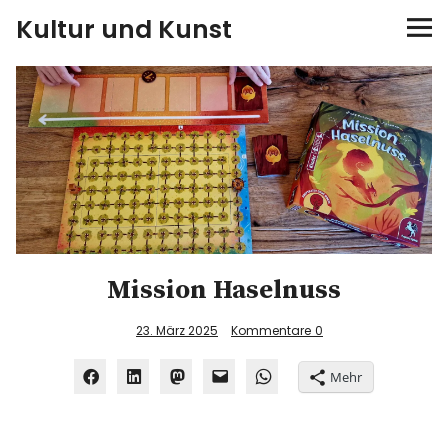
Kultur und Kunst
kultur & kunst
Ausstellungen
Spiele
Konzerte
Mission Haselnuss
Museen bei…
23. März 2025
Kommentare
0
Bloggerreisen
Mehr
Über mich