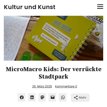
Kultur und Kunst
kultur & kunst
Ausstellungen
Spiele
Konzerte
MicroMacro Kids: Der verrückte
Museen bei…
Stadtpark
Bloggerreisen
25. März 2025
Kommentare
0
Über mich
Mehr