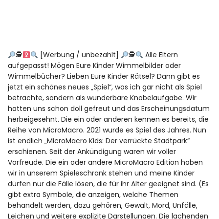
🕵‍
[Werbung / unbezahlt]
🕵
Alle Eltern
aufgepasst! Mögen Eure Kinder Wimmelbilder oder
Wimmelbücher? Lieben Eure Kinder Rätsel? Dann gibt es
jetzt ein schönes neues „Spiel“, was ich gar nicht als Spiel
betrachte, sondern als wunderbare Knobelaufgabe. Wir
hatten uns schon doll gefreut und das Erscheinungsdatum
herbeigesehnt. Die ein oder anderen kennen es bereits, die
Reihe von MicroMacro. 2021 wurde es Spiel des Jahres. Nun
ist endlich „MicroMacro Kids: Der verrückte Stadtpark“
erschienen. Seit der Ankündigung waren wir voller
Vorfreude. Die ein oder andere MicroMacro Edition haben
wir in unserem Spieleschrank stehen und meine Kinder
dürfen nur die Fälle lösen, die für ihr Alter geeignet sind. (Es
gibt extra Symbole, die anzeigen, welche Themen
behandelt werden, dazu gehören, Gewalt, Mord, Unfälle,
Leichen und weitere explizite Darstellungen. Die lachenden