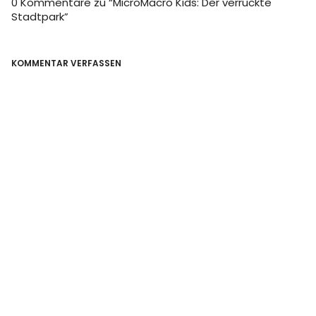
0 Kommentare zu “
MicroMacro Kids: Der verrückte
Stadtpark
”
KOMMENTAR VERFASSEN