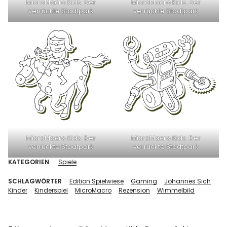
MicroMacro Kids: Der
MicroMacro Kids: Der
verrückte Stadtpark
verrückte Stadtpark
MicroMacro Kids: Der
MicroMacro Kids: Der
verrückte Stadtpark
verrückte Stadtpark
KATEGORIEN
Spiele
SCHLAGWÖRTER
Edition Spielwiese
Gaming
Johannes Sich
Kinder
Kinderspiel
MicroMacro
Rezension
Wimmelbild