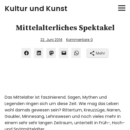
Kultur und Kunst
kultur & kunst
Mittelalterliches Spektakel
Ausstellungen
22. Juni 2014
Kommentare
0
Mehr
Spiele
Konzerte
Museen bei…
Das Mittelalter ist faszinierend. Sagen, Mythen und
Bloggerreisen
Legenden ringen sich um diese Zeit. Wie mag das Leben
wohl damals gewesen sein? Rittertum, Kreuzzüge, Narren,
Gaukler, Minnesang, Lehnswesen und noch vieles mehr in
Über mich
einem sehr sehr langen Zeitraum, unterteilt in Früh-, Hoch-
und Spätmittelalter.