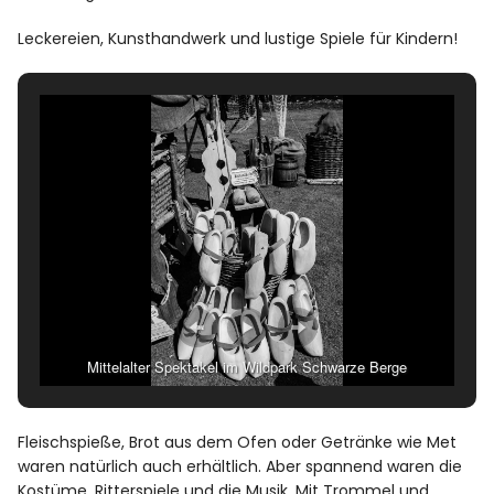
Leckereien, Kunsthandwerk und lustige Spiele für Kindern!
Mittelalter Spektakel im Wildpark Schwarze Berge
Fleischspieße, Brot aus dem Ofen oder Getränke wie Met
waren natürlich auch erhältlich. Aber spannend waren die
Kostüme, Ritterspiele und die Musik. Mit Trommel und