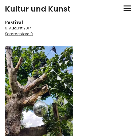
Kultur und Kunst
Festival
kultur & kunst
6. August 2017
Kommentare
0
Ausstellungen
Spiele
Konzerte
Museen bei…
Bloggerreisen
Über mich