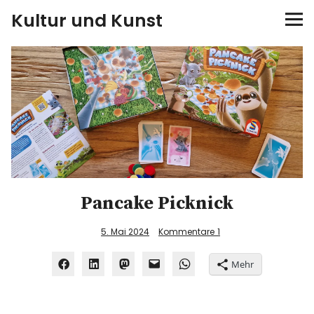
Kultur und Kunst
kultur & kunst
Ausstellungen
Spiele
Konzerte
Pancake Picknick
Museen bei…
5. Mai 2024
Kommentare
1
Bloggerreisen
Mehr
Über mich