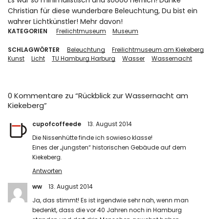
Es war so minimalistisch und soooo herrlich! Danke
Christian für diese wunderbare Beleuchtung, Du bist ein
wahrer Lichtkünstler! Mehr davon!
KATEGORIEN
Freilichtmuseum
Museum
SCHLAGWÖRTER
Beleuchtung
Freilichtmuseum am Kiekeberg
Kunst
Licht
TU Hamburg Harburg
Wasser
Wassernacht
0 Kommentare zu “
Rückblick zur Wassernacht am
Kiekeberg
”
cupofcoffeede
13. August 2014
Die Nissenhütte finde ich sowieso klasse!
Eines der „jungsten“ historischen Gebäude auf dem
Kiekeberg.
Antworten
ww
13. August 2014
Ja, das stimmt! Es ist irgendwie sehr nah, wenn man
bedenkt, dass die vor 40 Jahren noch in Hamburg