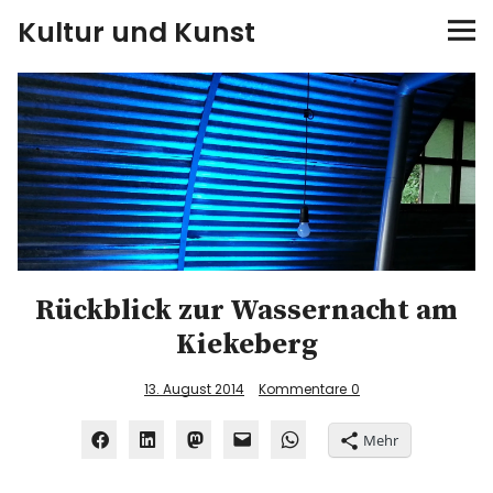
Kultur und Kunst
kultur & kunst
Ausstellungen
Spiele
Konzerte
Rückblick zur Wassernacht am
Museen bei…
Kiekeberg
Bloggerreisen
13. August 2014
Kommentare
0
Mehr
Über mich