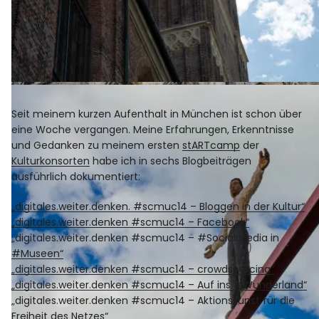
Sightseeing-Tour durch München
Seit meinem kurzen Aufenthalt in München ist schon über
eine Woche vergangen. Meine Erfahrungen, Erkenntnisse
und Gedanken zu meinem ersten
stARTcamp
der
Sightseeing-Tour durch München
Kulturkonsorten
habe ich in sechs Blogbeiträgen
ausführlich dokumentiert:
„digitales.weiter.denken. #scmuc14 – Bloggen in der Kultur“
„digitales.weiter.denken #scmuc14 – Facebook“
„digitales.weiter.denken #scmuc14 – #Socialmedia in
#Museen“
„digitales.weiter.denken #scmuc14 – crowdsourcing“
„digitales.weiter.denken #scmuc14 – Auf ins #Wunderland“
„digitales.weiter.denken #scmuc14 – Aktionskunst für die
Freiheit des Netzes“