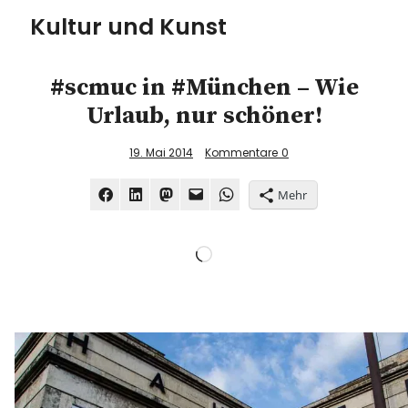
Kultur und Kunst
kultur & kunst
#scmuc in #München – Wie
Urlaub, nur schöner!
Ausstellungen
19. Mai 2014
Kommentare
0
Spiele
Mehr
Konzerte
Museen bei…
Bloggerreisen
Über mich