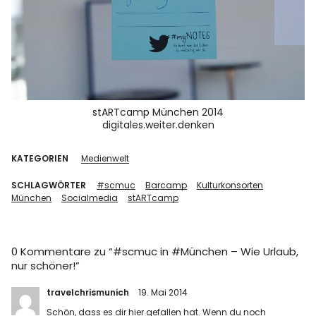
stARTcamp München 2014
digitales.weiter.denken
KATEGORIEN
Medienwelt
SCHLAGWÖRTER
#scmuc
Barcamp
Kulturkonsorten
München
Socialmedia
stARTcamp
0 Kommentare zu “
#scmuc in #München – Wie Urlaub,
nur schöner!
”
travelchrismunich
19. Mai 2014
Schön, dass es dir hier gefallen hat. Wenn du noch