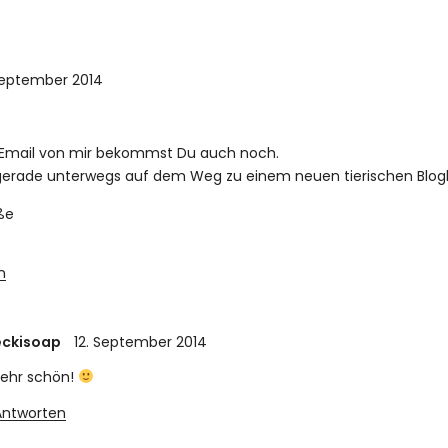
September 2014
 Email von mir bekommst Du auch noch.
 gerade unterwegs auf dem Weg zu einem neuen tierischen Blogb
ße
n
eckisoap
12. September 2014
sehr schön!
Antworten