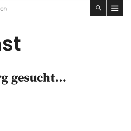
ich
st
rg gesucht…