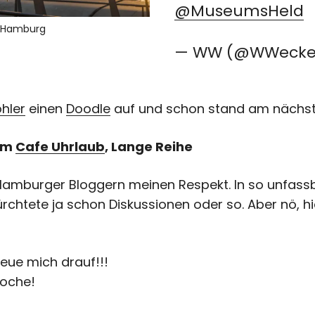
@MuseumsHeld
y Hamburg
— WW (@WWecke
hler
einen
Doodle
auf und schon stand am nächste
 im
Cafe Uhrlaub
, Lange Reihe
 Hamburger Bloggern meinen Respekt. In so unfassb
ürchtete ja schon Diskussionen oder so. Aber nö, h
reue mich drauf!!!
Woche!