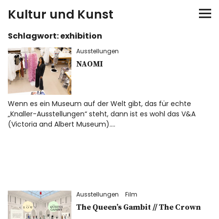
Kultur und Kunst
Schlagwort:
exhibition
kultur & kunst
Ausstellungen
Ausstellungen
NAOMI
Spiele
Wenn es ein Museum auf der Welt gibt, das für echte
„Knaller-Ausstellungen“ steht, dann ist es wohl das V&A
Konzerte
(Victoria and Albert Museum).…
Museen bei…
Bloggerreisen
Ausstellungen
Film
Über mich
The Queen’s Gambit // The Crown