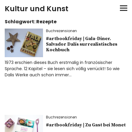
Kultur und Kunst
Schlagwort:
Rezepte
kultur & kunst
Buchrezensionen
Ausstellungen
#artbookfriday | Gala-Diner.
Salvador Dalís surrealistisches
Kochbuch
Spiele
1973 erschien dieses Buch erstmalig in französischer
Sprache. 12 Kapitel – sie lesen sich völlig verrückt! So wie
Konzerte
Dalis Werke auch schon immer…
Museen bei…
Bloggerreisen
Buchrezensionen
Über mich
#artbookfriday | Zu Gast bei Monet