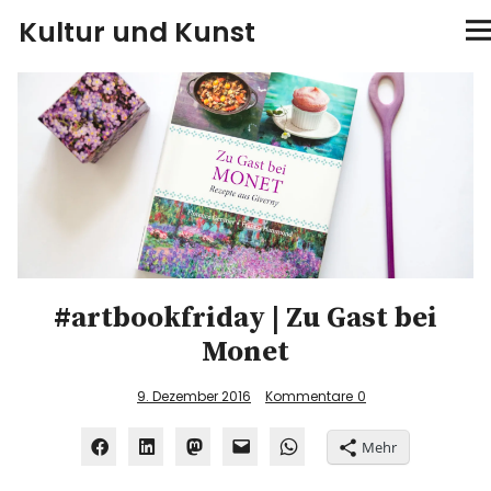
Kultur und Kunst
kultur & kunst
Ausstellungen
Spiele
Konzerte
#artbookfriday | Zu Gast bei
Museen bei…
Monet
Bloggerreisen
9. Dezember 2016
Kommentare
0
Über mich
Mehr