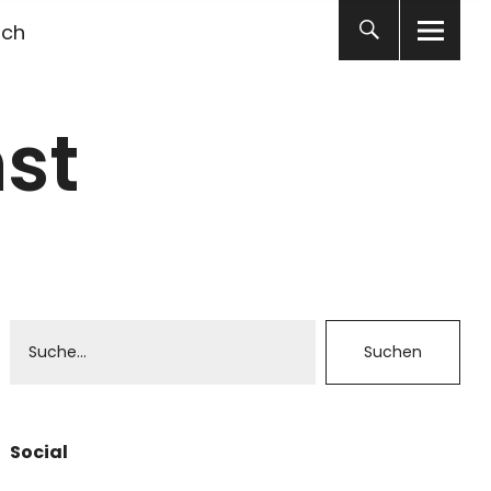
ich
st
Social