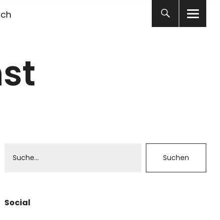
ich
st
Social