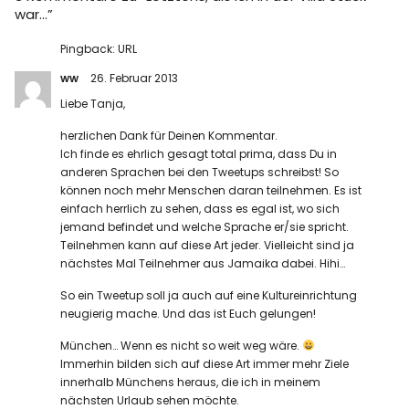
war…
”
Pingback:
URL
ww
26. Februar 2013
Liebe Tanja,
herzlichen Dank für Deinen Kommentar.
Ich finde es ehrlich gesagt total prima, dass Du in
anderen Sprachen bei den Tweetups schreibst! So
können noch mehr Menschen daran teilnehmen. Es ist
einfach herrlich zu sehen, dass es egal ist, wo sich
jemand befindet und welche Sprache er/sie spricht.
Teilnehmen kann auf diese Art jeder. Vielleicht sind ja
nächstes Mal Teilnehmer aus Jamaika dabei. Hihi…
So ein Tweetup soll ja auch auf eine Kultureinrichtung
neugierig mache. Und das ist Euch gelungen!
München… Wenn es nicht so weit weg wäre.
Immerhin bilden sich auf diese Art immer mehr Ziele
innerhalb Münchens heraus, die ich in meinem
nächsten Urlaub sehen möchte.