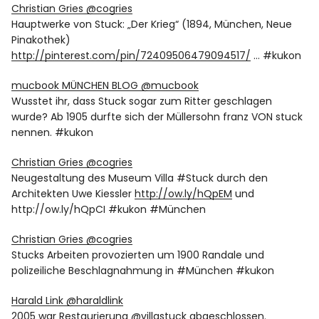
Christian Gries ‏@cogries
Hauptwerke von Stuck: „Der Krieg“ (1894, München, Neue
Pinakothek)
http://pinterest.com/pin/72409506479094517/
… #kukon
mucbook MÜNCHEN BLOG ‏@mucbook
Wusstet ihr, dass Stuck sogar zum Ritter geschlagen
wurde? Ab 1905 durfte sich der Müllersohn franz VON stuck
nennen. #kukon
Christian Gries ‏@cogries
Neugestaltung des Museum Villa #Stuck durch den
Architekten Uwe Kiessler
http://ow.ly/hQpEM
und
http://ow.ly/hQpCI #kukon #München
Christian Gries ‏@cogries
Stucks Arbeiten provozierten um 1900 Randale und
polizeiliche Beschlagnahmung in #München #kukon
Harald Link ‏@haraldlink
2005 war Restaurierung @villastuck abgeschlossen.