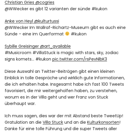
Christian Gries ‏@cogries
@WWecker es gibt 12 varianten der sünde #kukon
Anke von Heyl ‏@kulturtussi
@WWecker Im Wallraf-Richartz-Museum gibt es auch eine
Sünde – eine im Querformat
#kukon
Sybille Greisinger ‏@art_available
#Musicroom #VillaStuck is magic with stars, sky, zodiac
signs komets… #kukon
pic.twitter.com/rsPevNlbK3
Diese Auswahl an Twitter-Beiträgen gibt einen kleinen
Einblick in tolle Gespräche und wirklich gute Informationen,
die ich erhalten habe. Insgesamt habe ich fast 100 Tweets
favorisiert, die mir weitergeholfen haben, zu verstehen,
worum es in der Villa geht und wer Franz von Stuck
überhaupt war.
Ich muss sagen, dies war der mit Abstand beste TweetUp!
Gratulation an die
Villa Stuck
und an die
Kulturkonsorten
!
Danke für eine tolle Führung und die super Tweets aller