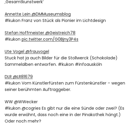
‚Gesamtkunstwerk‘
Annette Lein ‏@DMMuseumsblog
#kukon Franz von Stück als Pionier im Lichtdesign
Stefan Hoffmeister ‏@Geistreich78
#kukon
pic.twitter.com/G0Bjny3P4s
Ute Vogel ‏@frauvogel
Stuck hat ja auch Bilder für die Stollwerck (Schokolade)
Sammelalben entworfen. #kukon #infoausköln
DLR ‏@LR81679
#kukon Vom Künstlerfürsten zum Fürstenkünstler – wegen
seiner berühmten Auftraggeber.
WW ‏@WWecker
#kukon @cogries Es gibt nur die eine Sünde oder zwei? (Es
wurde erwähnt, dass noch eine in der Pinakothek hängt.)
Oder noch mehr?