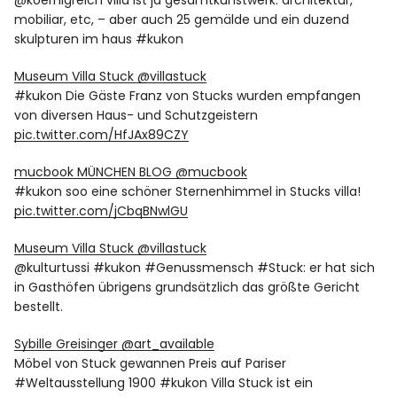
@koernigreich villa ist ja gesamtkunstwerk: architektur,
mobiliar, etc, – aber auch 25 gemälde und ein duzend
skulpturen im haus #kukon
Museum Villa Stuck ‏@villastuck
#kukon Die Gäste Franz von Stucks wurden empfangen
von diversen Haus- und Schutzgeistern
pic.twitter.com/HfJAx89CZY
mucbook MÜNCHEN BLOG ‏@mucbook
#kukon soo eine schöner Sternenhimmel in Stucks villa!
pic.twitter.com/jCbqBNwlGU
Museum Villa Stuck ‏@villastuck
@kulturtussi #kukon #Genussmensch #Stuck: er hat sich
in Gasthöfen übrigens grundsätzlich das größte Gericht
bestellt.
Sybille Greisinger ‏@art_available
Möbel von Stuck gewannen Preis auf Pariser
#Weltausstellung 1900 #kukon Villa Stuck ist ein