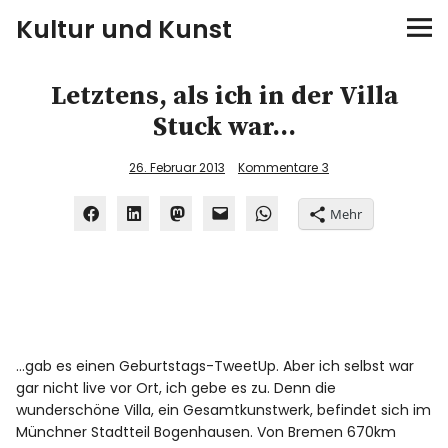
Kultur und Kunst
kultur & kunst
Letztens, als ich in der Villa
Stuck war…
Ausstellungen
26. Februar 2013
Kommentare
3
Spiele
Mehr
Konzerte
Museen bei…
Bloggerreisen
…gab es einen Geburtstags-TweetUp. Aber ich selbst war
gar nicht live vor Ort, ich gebe es zu. Denn die
Über mich
wunderschöne Villa, ein Gesamtkunstwerk, befindet sich im
Münchner Stadtteil Bogenhausen. Von Bremen 670km