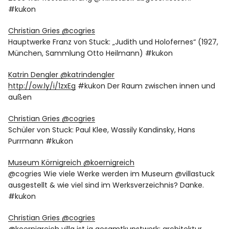
#kukon
Christian Gries ‏@cogries
Hauptwerke Franz von Stuck: „Judith und Holofernes“ (1927,
München, Sammlung Otto Heilmann) #kukon
Katrin Dengler ‏@katrindengler
http://ow.ly/i/1zxEg
#kukon Der Raum zwischen innen und
außen
Christian Gries ‏@cogries
Schüler von Stuck: Paul Klee, Wassily Kandinsky, Hans
Purrmann #kukon
Museum Körnigreich ‏@koernigreich
@cogries Wie viele Werke werden im Museum @villastuck
ausgestellt & wie viel sind im Werksverzeichnis? Danke.
#kukon
Christian Gries ‏@cogries