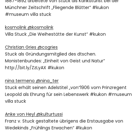
1887-1892 arbeitete von Stuck als Karikaturist bei der
Münchner Zeitschrift „Fliegende Blätter“ #kukon
#museum villa stuck
kosmolink ‏@kosmolink
Villa Stuck „Die Weihestätte der Kunst“ #kukon
Christian Gries ‏@cogries
Stuck als Gründungsmitglied des dtschen.
Monistenbundes: „Einheit von Geist und Natur“
http://bit.ly/ZzLyAX #kukon
nina termeno ‏@nina_ter
Stuck erhält seinen Adelstitel „von“1906 vom Prinzregent
Leopold als Ehrung für sein Lebenswerk #kukon #museum
villa stuck
Anke von Heyl ‏@kulturtussi
Franz v. Stuck gestaltete übrigens die Erstausgabe von
Wedekinds „Frühlings Erwachen“ #kukon