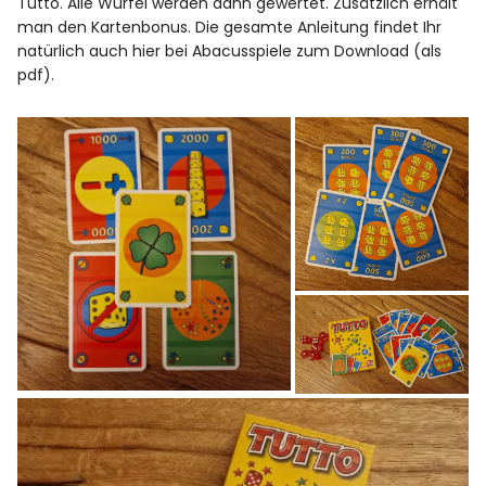
Tutto. Alle Würfel werden dann gewertet. Zusätzlich erhält
man den Kartenbonus. Die gesamte Anleitung findet Ihr
natürlich auch hier bei
Abacusspiele zum Download (als
pdf)
.