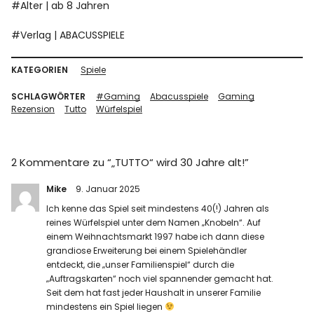
#Alter | ab 8 Jahren
#Verlag | ABACUSSPIELE
KATEGORIEN
Spiele
SCHLAGWÖRTER
#Gaming
Abacusspiele
Gaming
Rezension
Tutto
Würfelspiel
2 Kommentare zu “
„TUTTO“ wird 30 Jahre alt!
”
Mike
9. Januar 2025
Ich kenne das Spiel seit mindestens 40(!) Jahren als
reines Würfelspiel unter dem Namen „Knobeln“. Auf
einem Weihnachtsmarkt 1997 habe ich dann diese
grandiose Erweiterung bei einem Spielehändler
entdeckt, die „unser Familienspiel“ durch die
„Auftragskarten“ noch viel spannender gemacht hat.
Seit dem hat fast jeder Haushalt in unserer Familie
mindestens ein Spiel liegen