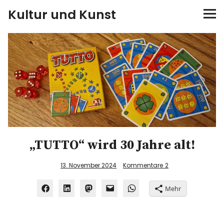
Kultur und Kunst
kultur & kunst
Ausstellungen
Spiele
Konzerte
„TUTTO“ wird 30 Jahre alt!
Museen bei…
13. November 2024
Kommentare
2
Bloggerreisen
Mehr
Über mich