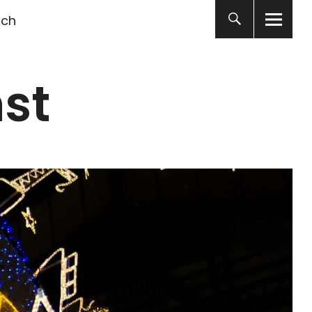
ich
st