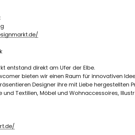
t
rg
signmarkt.de/
k
t entstand direkt am Ufer der Elbe.
ewcomer bieten wir einen Raum für innovativen Ide
äsentieren Designer ihre mit Liebe hergestellten 
und Textilien, Möbel und Wohnaccessoires, Illustr
rt.de/