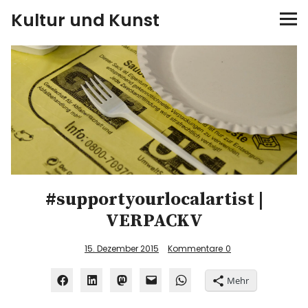
Kultur und Kunst
kultur & kunst
Ausstellungen
Spiele
Konzerte
#supportyourlocalartist |
Museen bei…
VERPACKV
Bloggerreisen
15. Dezember 2015
Kommentare
0
Über mich
Mehr