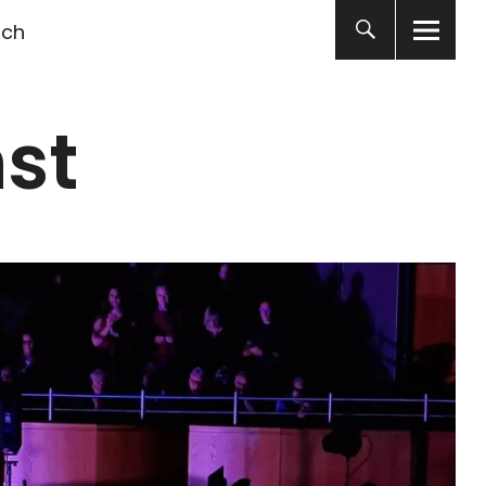
ich
st