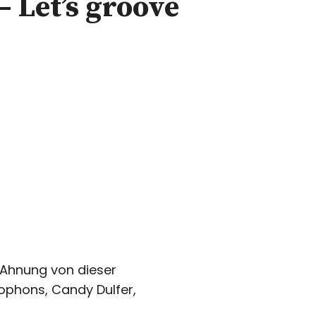
– Let’s groove
e Ahnung von dieser
xophons, Candy Dulfer,