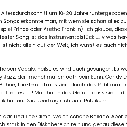
n Altersdurchschnitt um 10-20 Jahre runtergezogen
igen Songs erkannte man, mit wem sie schon alles
iel Prince oder Aretha Franklin). Ich glaube, dies
tester Song ist das Instrumentalstück „Lily was he
ist nicht allein auf der Welt, ich wusst es auch nich
haben Vocals, heißt, es wird auch gesungen. Es war
ky Jazz, der manchmal smooth sein kann. Candy Du
e Bühne, tanzte und musiziert durch das Publikum 
ankten es ihr! Man hatte das Gefühl, dass sie und i
k haben. Das übertrug sich aufs Publikum.
das Lied The Climb. Welch schöne Ballade. Aber es
uch stark in den Diskobereich rein und genau dies