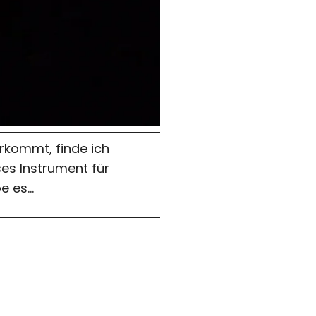
orkommt, finde ich
es Instrument für
be es…