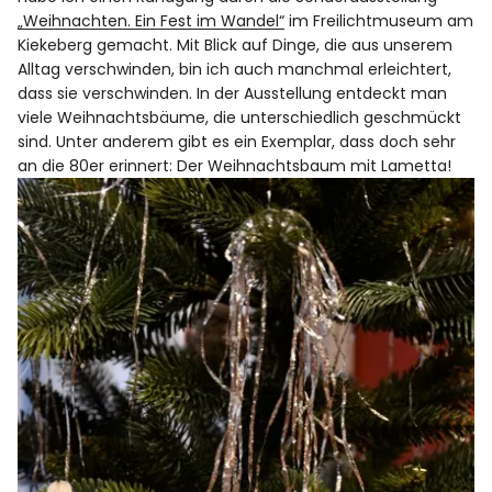
„Weihnachten. Ein Fest im Wandel“
im
Freilichtmuseum am
Kiekeberg
gemacht. Mit Blick auf Dinge, die aus unserem
Alltag verschwinden, bin ich auch manchmal erleichtert,
dass sie verschwinden. In der Ausstellung entdeckt man
viele Weihnachtsbäume, die unterschiedlich geschmückt
sind. Unter anderem gibt es ein Exemplar, dass doch sehr
an die 80er erinnert: Der Weihnachtsbaum mit Lametta!