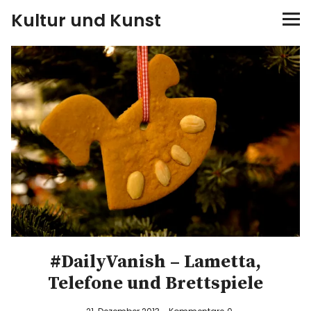
Kultur und Kunst
kultur & kunst
Ausstellungen
Spiele
Konzerte
Museen bei…
Bloggerreisen
#DailyVanish – Lametta,
Telefone und Brettspiele
Über mich