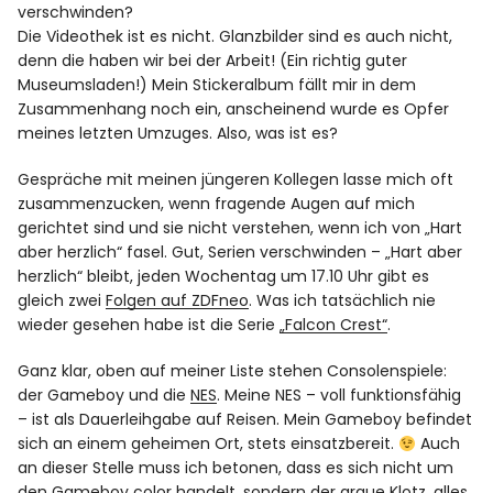
verschwinden?
Die Videothek ist es nicht. Glanzbilder sind es auch nicht,
denn die haben wir bei der Arbeit! (Ein richtig guter
Museumsladen!) Mein Stickeralbum fällt mir in dem
Zusammenhang noch ein, anscheinend wurde es Opfer
meines letzten Umzuges. Also, was ist es?
Gespräche mit meinen jüngeren Kollegen lasse mich oft
zusammenzucken, wenn fragende Augen auf mich
gerichtet sind und sie nicht verstehen, wenn ich von
„Hart
aber herzlich“
fasel. Gut, Serien verschwinden – „Hart aber
herzlich“ bleibt, jeden Wochentag um 17.10 Uhr gibt es
gleich zwei
Folgen auf ZDFneo
. Was ich tatsächlich nie
wieder gesehen habe ist die Serie
„Falcon Crest“
.
Ganz klar, oben auf meiner Liste stehen Consolenspiele:
der Gameboy und die
NES
. Meine NES – voll funktionsfähig
– ist als Dauerleihgabe auf Reisen. Mein Gameboy befindet
sich an einem geheimen Ort, stets einsatzbereit.
Auch
an dieser Stelle muss ich betonen, dass es sich nicht um
den Gameboy color handelt, sondern der graue Klotz, alles