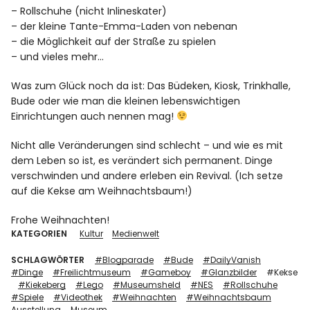
– Rollschuhe (nicht Inlineskater)
– der kleine Tante-Emma-Laden von nebenan
– die Möglichkeit auf der Straße zu spielen
– und vieles mehr…
Was zum Glück noch da ist: Das Büdeken, Kiosk, Trinkhalle,
Bude oder wie man die kleinen lebenswichtigen
Einrichtungen auch nennen mag!
Nicht alle Veränderungen sind schlecht – und wie es mit
dem Leben so ist, es verändert sich permanent. Dinge
verschwinden und andere erleben ein Revival. (Ich setze
auf die Kekse am Weihnachtsbaum!)
Frohe Weihnachten!
KATEGORIEN
Kultur
Medienwelt
SCHLAGWÖRTER
#Blogparade
#Bude
#DailyVanish
#Dinge
#Freilichtmuseum
#Gameboy
#Glanzbilder
#Kekse
#Kiekeberg
#Lego
#Museumsheld
#NES
#Rollschuhe
#Spiele
#Videothek
#Weihnachten
#Weihnachtsbaum
Ausstellung
Museum