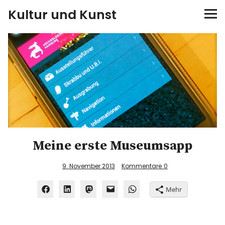
Kultur und Kunst
kultur & kunst
Ausstellungen
Spiele
Konzerte
Meine erste Museumsapp
Museen bei…
9. November 2013
Kommentare
0
Bloggerreisen
Mehr
Über mich