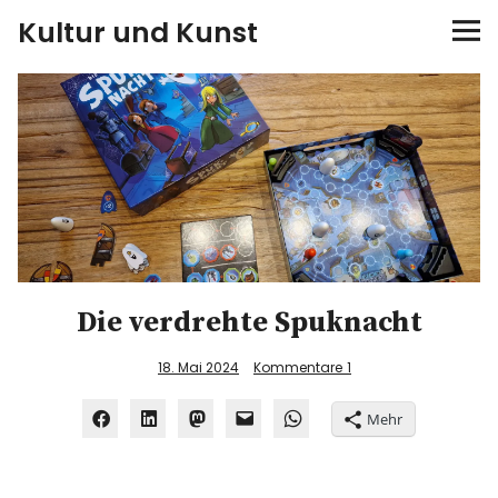
Kultur und Kunst
kultur & kunst
Ausstellungen
Spiele
Konzerte
Die verdrehte Spuknacht
Museen bei…
18. Mai 2024
Kommentare
1
Bloggerreisen
Mehr
Über mich