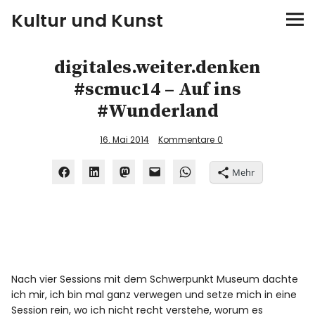
Kultur und Kunst
kultur & kunst
digitales.weiter.denken
#scmuc14 – Auf ins
Ausstellungen
#Wunderland
Spiele
16. Mai 2014
Kommentare
0
Konzerte
Mehr
Museen bei…
Bloggerreisen
Nach vier Sessions mit dem Schwerpunkt Museum dachte
Über mich
ich mir, ich bin mal ganz verwegen und setze mich in eine
Session rein, wo ich nicht recht verstehe, worum es