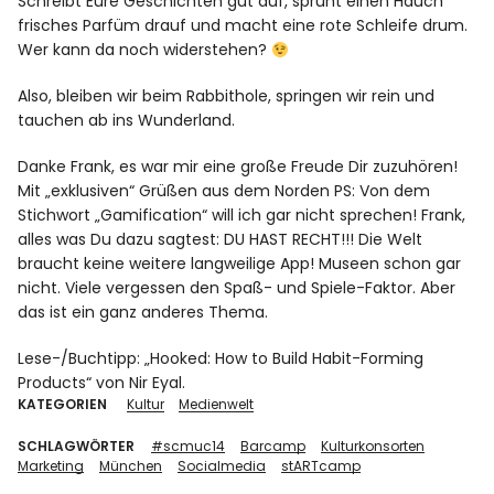
Schreibt Eure Geschichten gut auf, sprüht einen Hauch
frisches Parfüm drauf und macht eine rote Schleife drum.
Wer kann da noch widerstehen?
Also, bleiben wir beim Rabbithole, springen wir rein und
tauchen ab ins Wunderland.
Danke Frank, es war mir eine große Freude Dir zuzuhören!
Mit „exklusiven“ Grüßen aus dem Norden PS: Von dem
Stichwort „Gamification“ will ich gar nicht sprechen! Frank,
alles was Du dazu sagtest: DU HAST RECHT!!! Die Welt
braucht keine weitere langweilige App! Museen schon gar
nicht. Viele vergessen den Spaß- und Spiele-Faktor. Aber
das ist ein ganz anderes Thema.
Lese-/Buchtipp:
„Hooked: How to Build Habit-Forming
Products“
von Nir Eyal.
KATEGORIEN
Kultur
Medienwelt
SCHLAGWÖRTER
#scmuc14
Barcamp
Kulturkonsorten
Marketing
München
Socialmedia
stARTcamp