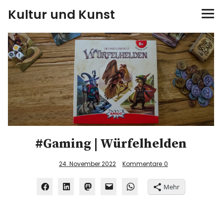
Kultur und Kunst
kultur & kunst
Ausstellungen
Spiele
Konzerte
#Gaming | Würfelhelden
Museen bei…
24. November 2022
Kommentare
0
Bloggerreisen
Mehr
Über mich