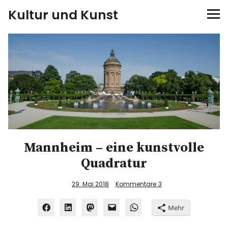
Kultur und Kunst
kultur & kunst
Ausstellungen
Spiele
Konzerte
Mannheim – eine kunstvolle
Museen bei…
Quadratur
Bloggerreisen
29. Mai 2018
Kommentare
3
Über mich
Mehr