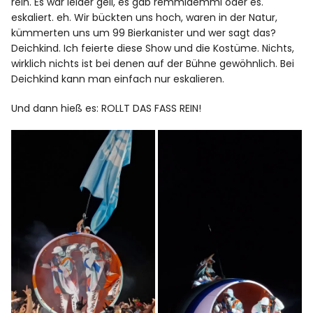
rein. Es war leider geil, es gab remmidemmi oder es.
eskaliert. eh. Wir bückten uns hoch, waren in der Natur,
kümmerten uns um 99 Bierkanister und wer sagt das?
Deichkind. Ich feierte diese Show und die Kostüme. Nichts,
wirklich nichts ist bei denen auf der Bühne gewöhnlich. Bei
Deichkind kann man einfach nur eskalieren.
Und dann hieß es: ROLLT DAS FASS REIN!