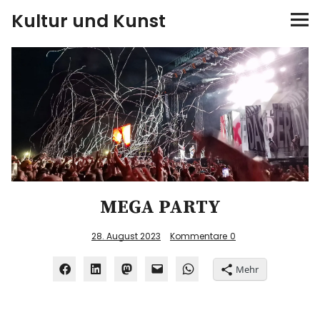
Kultur und Kunst
kultur & kunst
Ausstellungen
Spiele
Konzerte
MEGA PARTY
Museen bei…
28. August 2023
Kommentare
0
Bloggerreisen
Mehr
Über mich