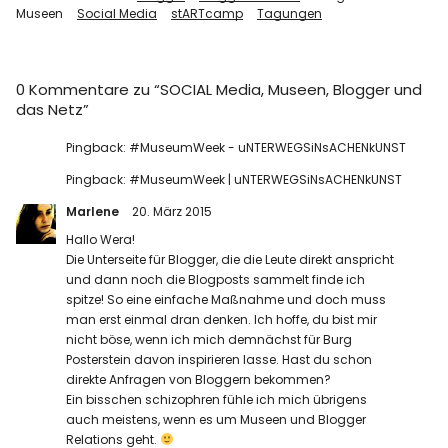
Museen
Social Media
stARTcamp
Tagungen
0 Kommentare zu “
SOCIAL Media, Museen, Blogger und
das Netz
”
Pingback:
#MuseumWeek - uNTERWEGSiNsACHENkUNST
Pingback:
#MuseumWeek | uNTERWEGSiNsACHENkUNST
Marlene
20. März 2015
Hallo Wera!
Die Unterseite für Blogger, die die Leute direkt anspricht
und dann noch die Blogposts sammelt finde ich
spitze! So eine einfache Maßnahme und doch muss
man erst einmal dran denken. Ich hoffe, du bist mir
nicht böse, wenn ich mich demnächst für Burg
Posterstein davon inspirieren lasse. Hast du schon
direkte Anfragen von Bloggern bekommen?
Ein bisschen schizophren fühle ich mich übrigens
auch meistens, wenn es um Museen und Blogger
Relations geht.