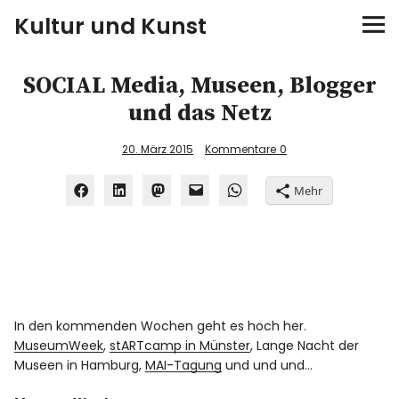
Kultur und Kunst
kultur & kunst
SOCIAL Media, Museen, Blogger
und das Netz
Ausstellungen
20. März 2015
Kommentare
0
Spiele
Mehr
Konzerte
Museen bei…
Bloggerreisen
In den kommenden Wochen geht es hoch her.
MuseumWeek
,
stARTcamp in Münster
,
Lange Nacht der
Über mich
Museen in Hamburg
,
MAI-Tagung
und und und…