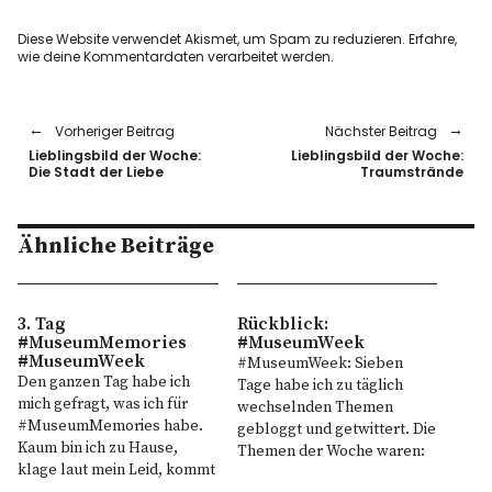
Diese Website verwendet Akismet, um Spam zu reduzieren.
Erfahre,
wie deine Kommentardaten verarbeitet werden.
Vorheriger Beitrag
Nächster Beitrag
Lieblingsbild der Woche:
Lieblingsbild der Woche:
Die Stadt der Liebe
Traumstrände
Ähnliche Beiträge
3. Tag
Rückblick:
#MuseumMemories
#MuseumWeek
#MuseumWeek
#MuseumWeek: Sieben
Den ganzen Tag habe ich
Tage habe ich zu täglich
mich gefragt, was ich für
wechselnden Themen
#MuseumMemories habe.
gebloggt und getwittert. Die
Kaum bin ich zu Hause,
Themen der Woche waren:
klage laut mein Leid, kommt
#DayintheLife
die Idee und zig Fragen