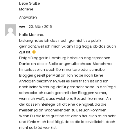
Liebe Grüße,
Marlene
Antworten
ww
20. März 2015
Hallo Marlene,
bislang habe ich das noch gar nicht so publik
gemacht, weil ich mich 5x am Tag frage, ob das auch
gut ist.
Einige Blogger in Hamburg habe ich angesprochen.
Danke an dieser Stelle an @mutterchaos. Manchmal
hinterlasse ich auch Kommentare oder schreibe
Blogger gezielt per Mail an. Ich habe noch keine
Anfragen bekommen, weil es sehr frisch ist und ich
noch keine Werbung dafür gemacht habe. In der Regel
schnacke ich auch gern mit den Bloggern vorher,
wenn ich weiß, dass welche zu Besuch kommen. An
der Kasse hinterlege ich oft eine Kleinigkeit, da die
meisten ja an Wochenenden zu Besuch kommen.
Wenn Du die Idee gut findest, dann freue ich mich sehr
und fühle mich bestätigt, dass die Idee vielleicht doch
nicht so blöd war /ist.