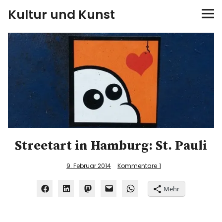
Kultur und Kunst
kultur & kunst
Ausstellungen
Spiele
Konzerte
Streetart in Hamburg: St. Pauli
Museen bei…
9. Februar 2014
Kommentare
1
Bloggerreisen
Mehr
Über mich