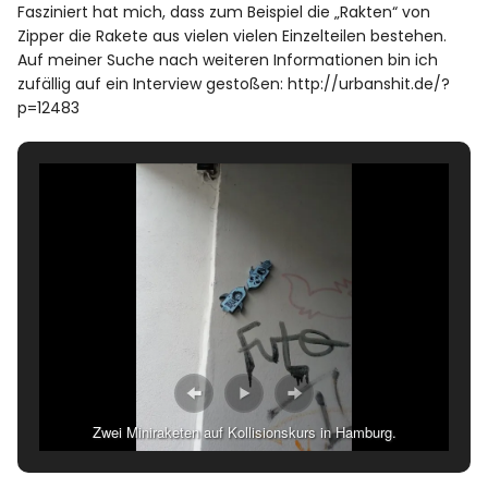
Fasziniert hat mich, dass zum Beispiel die „Rakten“ von
Zipper die Rakete aus vielen vielen Einzelteilen bestehen.
Auf meiner Suche nach weiteren Informationen bin ich
zufällig auf ein Interview gestoßen:
http://urbanshit.de/?
p=12483
Zwei Miniraketen auf Kollisionskurs in Hamburg.