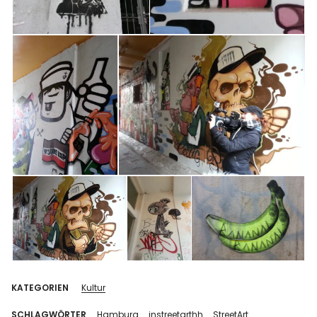
KATEGORIEN
Kultur
SCHLAGWÖRTER
Hamburg
instreetarthh
StreetArt