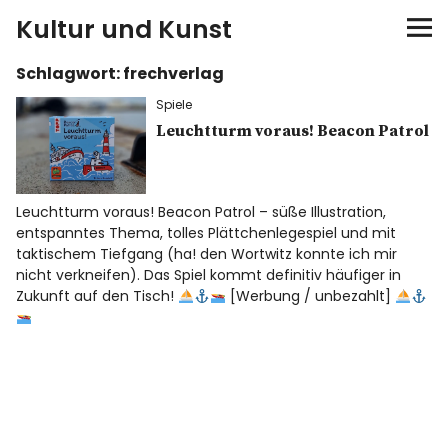
Kultur und Kunst
Schlagwort:
frechverlag
kultur & kunst
Spiele
Ausstellungen
Leuchtturm voraus! Beacon Patrol
Spiele
Leuchtturm voraus! Beacon Patrol – süße Illustration,
entspanntes Thema, tolles Plättchenlegespiel und mit
Konzerte
taktischem Tiefgang (ha! den Wortwitz konnte ich mir
nicht verkneifen). Das Spiel kommt definitiv häufiger in
Museen bei…
Zukunft auf den Tisch!
[Werbung / unbezahlt]
Bloggerreisen
Über mich