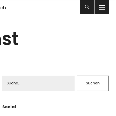
ich
st
Social