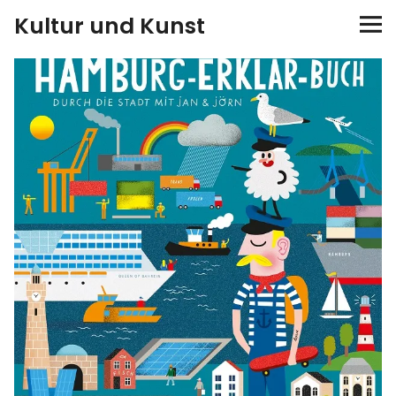
Kultur und Kunst
kultur & kunst
Ausstellungen
Spiele
Konzerte
Museen bei…
Bloggerreisen
Über mich