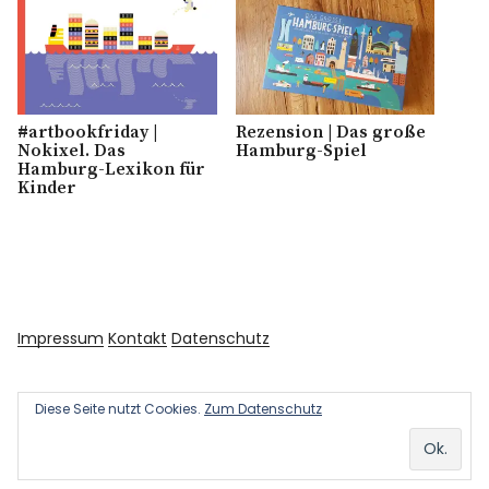
#artbookfriday |
Rezension | Das große
Nokixel. Das
Hamburg-Spiel
Hamburg-Lexikon für
Kinder
Impressum
Kontakt
Datenschutz
Diese Seite nutzt Cookies.
Zum Datenschutz
Copyright © 2026 Kultur und Kunst
Powered by
WordPress
Theme: Uku von
Elmastudio