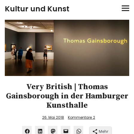
Kultur und Kunst
kultur & kunst
Ausstellungen
Spiele
Konzerte
Very British | Thomas
Museen bei…
Gainsborough in der Hamburger
Kunsthalle
Bloggerreisen
26. Mai 2018
Kommentare
2
Über mich
Mehr