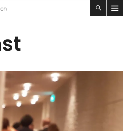
ich
st