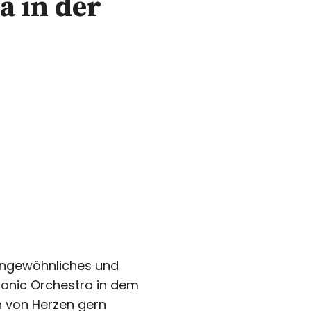
a in der
 ungewöhnliches und
monic Orchestra in dem
h von Herzen gern