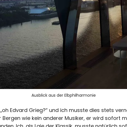
Ausblick aus der Elbphilharmonie
 „oh Edvard Grieg?“ und ich musste dies stets verne
 Bergen wie kein anderer Musiker, er wird sofort m
nden. Ich, als Laie der Klassik, musste natürlich s