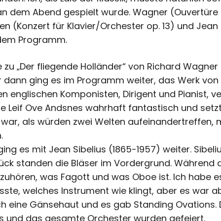
n dem Abend gespielt wurde. Wagner (Ouvertüre z
en (Konzert für Klavier/Orchester op. 13) und Jean 
 dem Programm.
zu „Der fliegende Holländer“ von Richard Wagner 
 dann ging es im Programm weiter, das Werk von B
ten englischen Komponisten, Dirigent und Pianist, v
lte Leif Ove Andsnes wahrhaft fantastisch und set
 war, als würden zwei Welten aufeinandertreffen
.
ing es mit Jean Sibelius (1865-1957) weiter. Sibeliu
tück standen die Bläser im Vordergrund. Während
uhören, was Fagott und was Oboe ist. Ich habe es 
ste, welches Instrument wie klingt, aber es war 
ch eine Gänsehaut und es gab Standing Ovations. 
es und das gesamte Orchester wurden gefeiert.