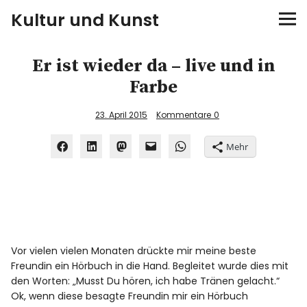
Kultur und Kunst
kultur & kunst
Er ist wieder da – live und in
Farbe
Ausstellungen
23. April 2015
Kommentare
0
Spiele
Mehr
Konzerte
Museen bei…
Bloggerreisen
Vor vielen vielen Monaten drückte mir meine beste
Freundin ein Hörbuch in die Hand. Begleitet wurde dies mit
Über mich
den Worten: „Musst Du hören, ich habe Tränen gelacht.“
Ok, wenn diese besagte Freundin mir ein Hörbuch