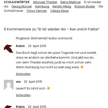
SCHLAGWÖRTER
Altonaer Theater
Elena Meißner
Er ist wieder
da
Georg Münzel
Hamburg
Kerstin Hilbig
Kristian Bader
Ole
Schloßhauer
Timur Vermes
Tobias Kilian
0 Kommentare zu “
Er ist wieder da – live und in Farbe
”
Pingback:
Bühnenreif | kultur und kunst
Rabin
23. April 2015
Das Buch liegt schon ein paar Tage bei mir und wartet,
dass es endlich an die Reihe kommt. Und jetzt wo du
von dem Theater erzählst, juckt es mich schon sehr.
Wenn Hamburg nur nicht so weit weg wäre.
Antworten
ww
23. April 2015
Lesen!!! Es lohnt sich.
Antworten
Rabin
23. April 2015